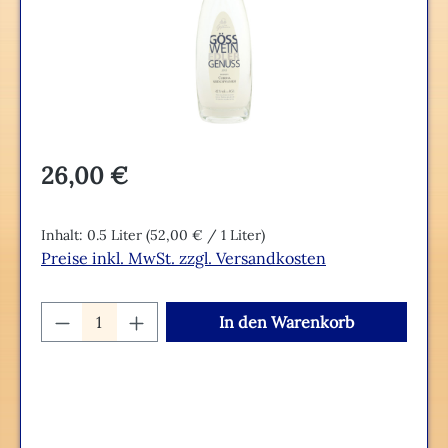
Regulärer Preis:
26,00 €
Inhalt:
0.5 Liter
(52,00 € / 1 Liter)
Preise inkl. MwSt. zzgl. Versandkosten
Produkt Anzahl: Gib den gewünschten We
In den Warenkorb