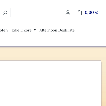
0,00 €
Ware
oten
Edle Liköre
Afternoon Destillate
eis: