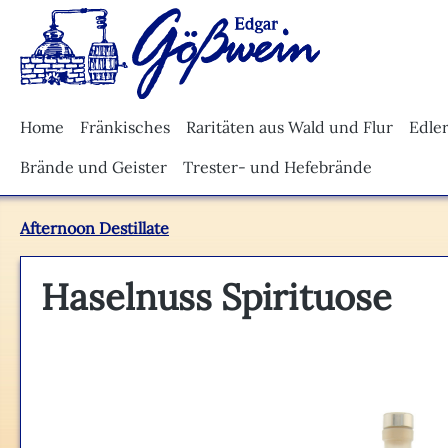
m Hauptinhalt springen
Zur Suche springen
Zur Hauptnavigation springen
Home
Fränkisches
Raritäten aus Wald und Flur
Edle
Brände und Geister
Trester- und Hefebrände
Afternoon Destillate
Haselnuss Spirituose
Bildergalerie überspringen