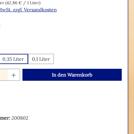
ter
(42,86 € / 1 Liter)
 MwSt. zzgl. Versandkosten
liche Bewertung von 5 von 5 Sternen
hlen
0,35 Liter
0,1 Liter
Anzahl: Gib den gewünschten Wert ein o
In den Warenkorb
mer:
200802