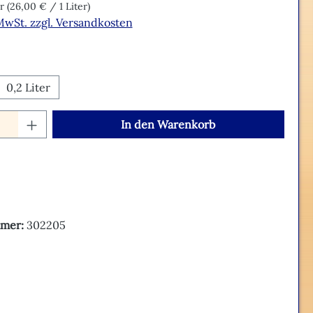
er
(26,00 € / 1 Liter)
 MwSt. zzgl. Versandkosten
hlen
0,2 Liter
Anzahl: Gib den gewünschten Wert ein o
In den Warenkorb
mer:
302205