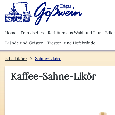
m Hauptinhalt springen
Zur Suche springen
Zur Hauptnavigation springen
Home
Fränkisches
Raritäten aus Wald und Flur
Edle
Brände und Geister
Trester- und Hefebrände
Edle Liköre
Sahne-Liköre
Kaffee-Sahne-Likör
Bildergalerie überspringen