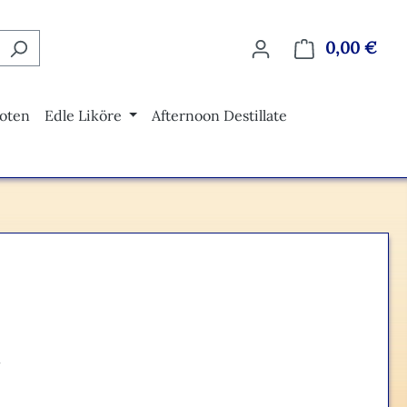
0,00 €
Ware
oten
Edle Liköre
Afternoon Destillate
eis: