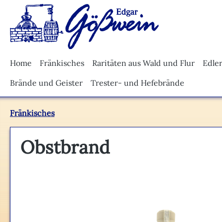
m Hauptinhalt springen
Zur Suche springen
Zur Hauptnavigation springen
Home
Fränkisches
Raritäten aus Wald und Flur
Edle
Brände und Geister
Trester- und Hefebrände
Fränkisches
Obstbrand
Bildergalerie überspringen