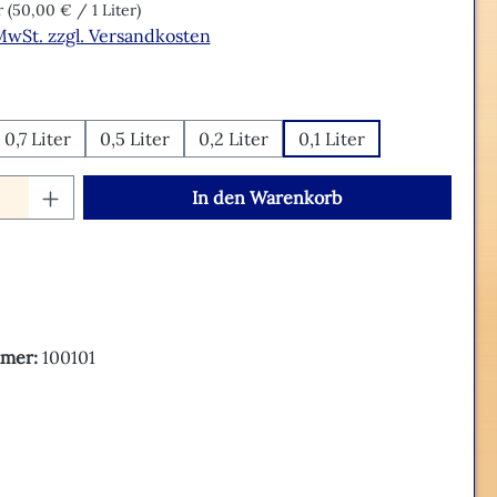
er
(50,00 € / 1 Liter)
 MwSt. zzgl. Versandkosten
hlen
0,7 Liter
0,5 Liter
0,2 Liter
0,1 Liter
Anzahl: Gib den gewünschten Wert ein o
In den Warenkorb
mer:
100101