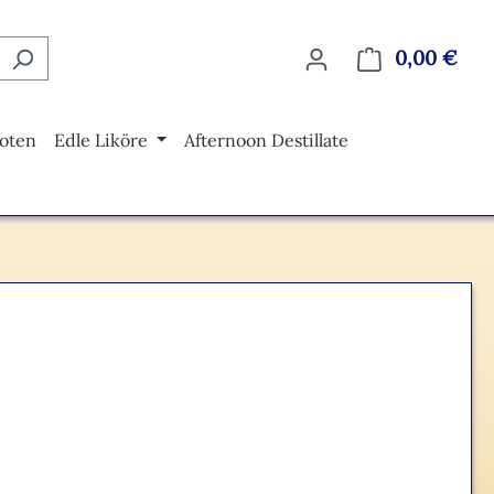
0,00 €
Ware
oten
Edle Liköre
Afternoon Destillate
eis: