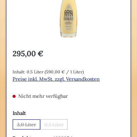
Regulärer Preis:
295,00 €
Inhalt:
0.5 Liter
(590,00 € / 1 Liter)
Preise inkl. MwSt. zzgl. Versandkosten
Nicht mehr verfügbar
auswählen
Inhalt
3,0 Liter
0,5 Liter
(Diese Option ist zurzeit nicht verfügbar.)
(Diese Option ist zurzeit nicht verfügbar.)