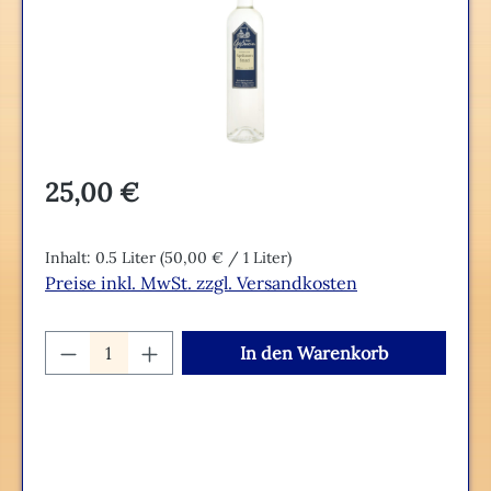
Regulärer Preis:
25,00 €
Inhalt:
0.5 Liter
(50,00 € / 1 Liter)
Preise inkl. MwSt. zzgl. Versandkosten
Produkt Anzahl: Gib den gewünschten We
In den Warenkorb