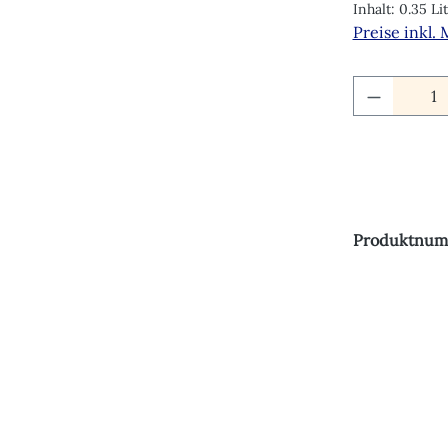
Inhalt:
0.35 Li
Preise inkl.
Produkt 
Produktnum