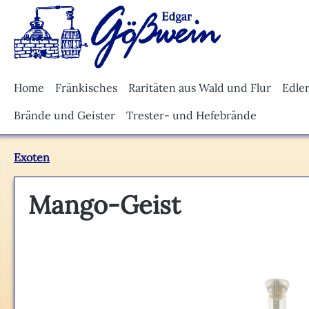
m Hauptinhalt springen
Zur Suche springen
Zur Hauptnavigation springen
Home
Fränkisches
Raritäten aus Wald und Flur
Edle
Brände und Geister
Trester- und Hefebrände
Exoten
Mango-Geist
Bildergalerie überspringen