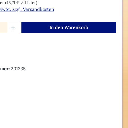
ter
(45,71 € / 1 Liter)
 MwSt. zzgl. Versandkosten
Anzahl: Gib den gewünschten Wert ein o
In den Warenkorb
mer:
201235