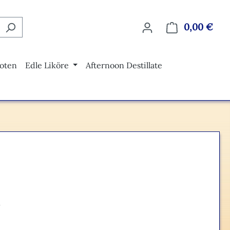
0,00 €
Ware
oten
Edle Liköre
Afternoon Destillate
eis: