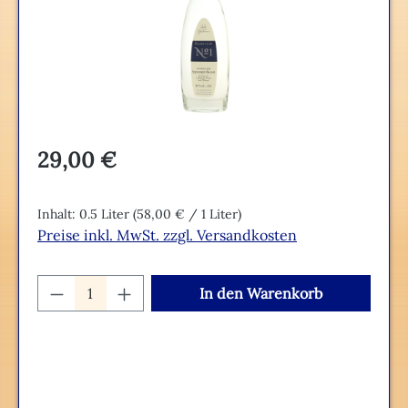
Regulärer Preis:
29,00 €
Inhalt:
0.5 Liter
(58,00 € / 1 Liter)
Preise inkl. MwSt. zzgl. Versandkosten
Produkt Anzahl: Gib den gewünschten We
In den Warenkorb