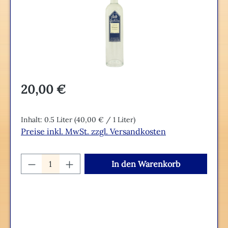
Regulärer Preis:
20,00 €
Inhalt:
0.5 Liter
(40,00 € / 1 Liter)
Preise inkl. MwSt. zzgl. Versandkosten
Produkt Anzahl: Gib den gewünschten We
In den Warenkorb